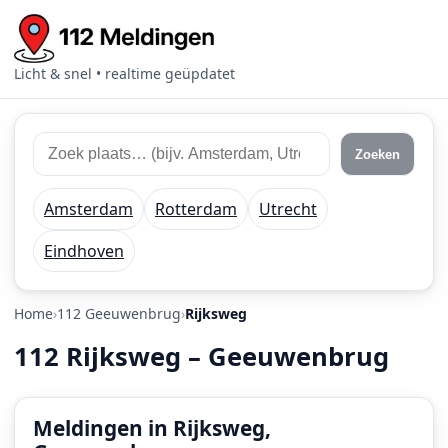
Licht & snel • realtime geüpdatet
Zoek
Zoek
Zoeken
112
plaats
meldingen
of
Amsterdam
Rotterdam
Utrecht
regio
Eindhoven
Home
112 Geeuwenbrug
Rijksweg
112 Rijksweg – Geeuwenbrug
Meldingen in Rijksweg,