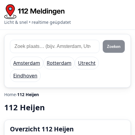
Licht & snel • realtime geüpdatet
Zoek
Zoek
Zoeken
112
plaats
meldingen
of
Amsterdam
Rotterdam
Utrecht
regio
Eindhoven
Home
112 Heijen
112 Heijen
Overzicht 112 Heijen