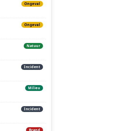
Ongeval
Ongeval
Natuur
Incident
Milieu
Incident
Brand