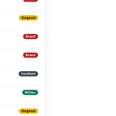
Ongeval
Brand
Brand
Incident
Milieu
Ongeval