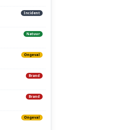
Incident
Natuur
Ongeval
Brand
Brand
Ongeval