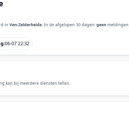
e
rd in
Ven-Zelderheide
. In de afgelopen 30 dagen:
geen
meldingen
ng:
06-07 22:32
ng kan bij meerdere diensten tellen.