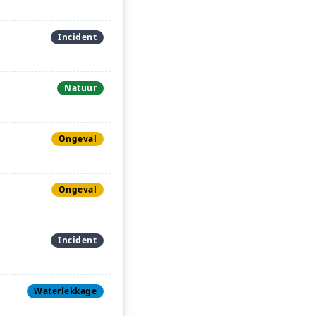
Incident
Natuur
Ongeval
Ongeval
Incident
Waterlekkage