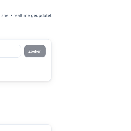
& snel • realtime geüpdatet
Zoeken