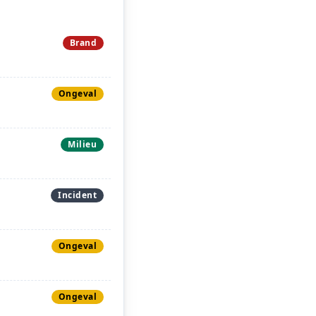
Brand
Ongeval
Milieu
Incident
Ongeval
Ongeval