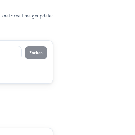
& snel • realtime geüpdatet
Zoeken