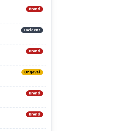
Brand
Incident
Brand
Ongeval
Brand
Brand