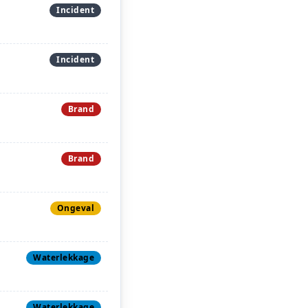
Incident
Incident
Brand
Brand
Ongeval
Waterlekkage
Waterlekkage