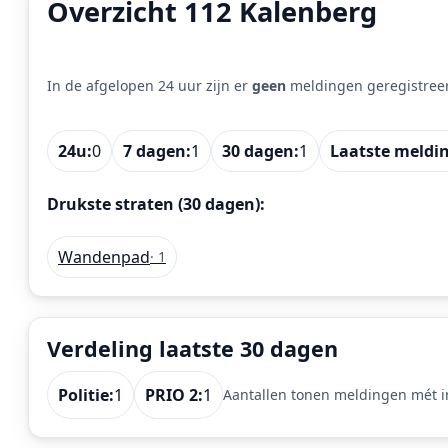
Overzicht 112 Kalenberg
In de afgelopen 24 uur zijn er
geen
meldingen geregistree
24u:
0
7 dagen:
1
30 dagen:
1
Laatste meldi
Drukste straten (30 dagen):
Wandenpad
· 1
Verdeling laatste 30 dagen
Politie:
1
PRIO 2:
1
Aantallen tonen meldingen mét in