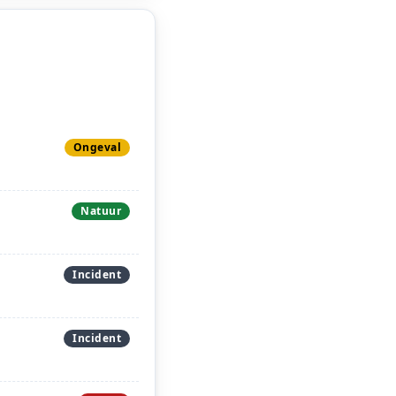
Ongeval
Natuur
Incident
Incident