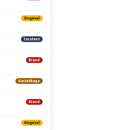
Ongeval
Incident
Brand
Gaslekkage
Brand
Ongeval