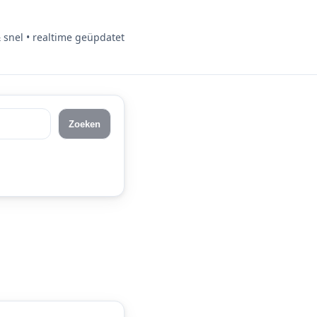
& snel • realtime geüpdatet
Zoeken