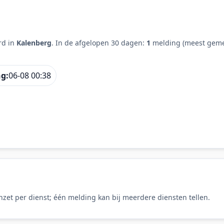
rd in
Kalenberg
. In de afgelopen 30 dagen:
1
melding (meest geme
ng:
06-08 00:38
zet per dienst; één melding kan bij meerdere diensten tellen.