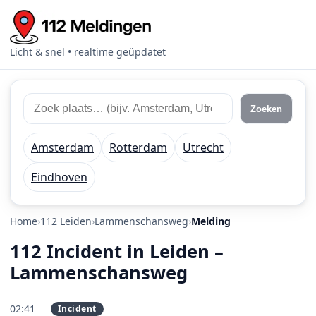
Licht & snel • realtime geüpdatet
Zoek 112 meldingen
Zoek plaats of regio
Zoeken
Amsterdam
Rotterdam
Utrecht
Eindhoven
Home
112 Leiden
Lammenschansweg
Melding
112 Incident in Leiden –
Lammenschansweg
02:41
Incident
PRIO 1