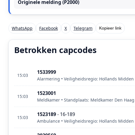
Originele melding (P2000)
WhatsApp
Facebook
X
Telegram
Kopieer link
Betrokken capcodes
1533999
15:03
Alarmering • Veiligheidsregio: Hollands Midden
1523001
15:03
Meldkamer • Standplaats: Meldkamer Den Haag •
1523189
- 16-189
15:03
Ambulance • Veiligheidsregio: Hollands Midden