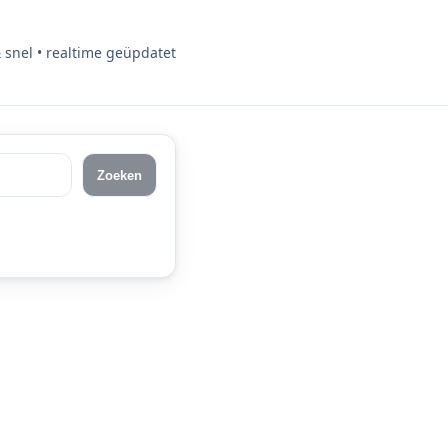
& snel • realtime geüpdatet
Zoeken