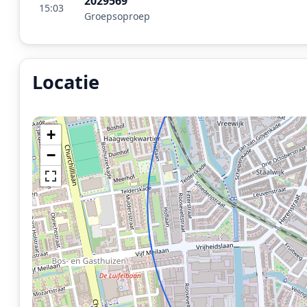
2029569
15:03
Groepsoproep
Locatie
Locatie van het incident: Lammenschansweg, Leiden.
+
−