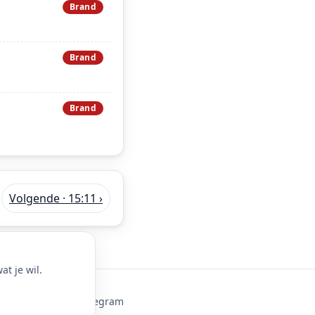
Brand
Brand
Brand
Volgende · 15:11 ›
t je wil.
ie-instellingen
·
Telegram