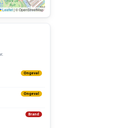
Leaflet
|
© OpenStreetMap
r.
Ongeval
Ongeval
Brand