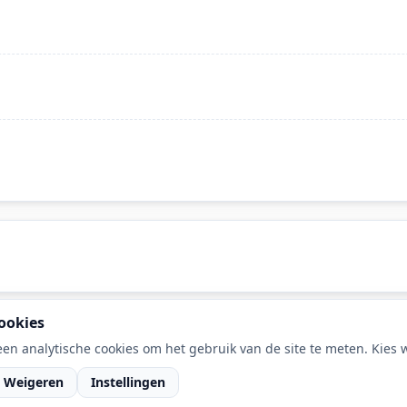
ookies
en analytische cookies om het gebruik van de site te meten. Kies wa
Weigeren
Instellingen
van DaLec.
RSS feed
·
Cook