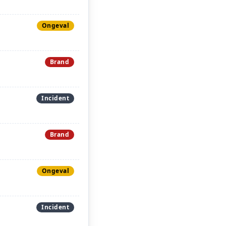
Ongeval
Brand
Incident
Brand
Ongeval
Incident