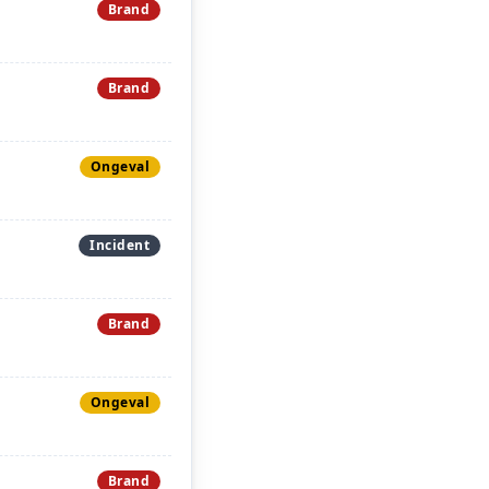
Brand
Brand
Ongeval
Incident
Brand
Ongeval
Brand