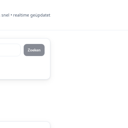
& snel • realtime geüpdatet
Zoeken