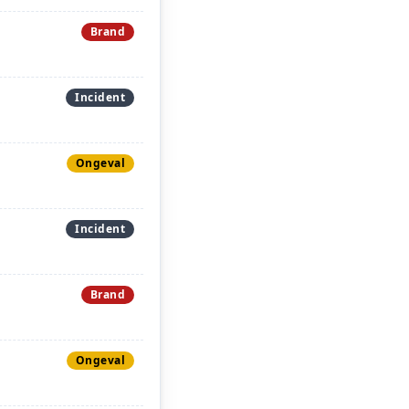
Brand
Incident
Ongeval
Incident
Brand
Ongeval