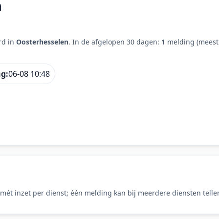
n
rd in
Oosterhesselen
. In de afgelopen 30 dagen:
1
melding (meest
ng:
06-08 10:48
ét inzet per dienst; één melding kan bij meerdere diensten telle