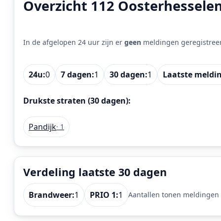
Overzicht 112 Oosterhessele
In de afgelopen 24 uur zijn er
geen
meldingen geregistree
24u:
0
7 dagen:
1
30 dagen:
1
Laatste meldi
Drukste straten (30 dagen):
Pandijk
· 1
Verdeling laatste 30 dagen
Brandweer:
1
PRIO 1:
1
Aantallen tonen meldingen m