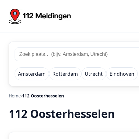
Zoek
Zoek
plaats
112
of
meldingen
regio
Amsterdam
Rotterdam
Utrecht
Eindhoven
Home
112 Oosterhesselen
112 Oosterhesselen