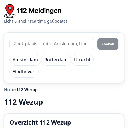
Licht & snel • realtime geüpdatet
Zoek
Zoek
Zoeken
112
plaats
meldingen
of
Amsterdam
Rotterdam
Utrecht
regio
Eindhoven
Home
112 Wezup
112 Wezup
Overzicht 112 Wezup