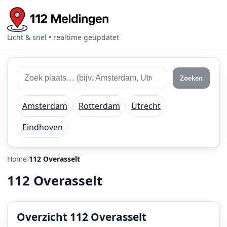
Licht & snel • realtime geüpdatet
Zoek
Zoek
Zoeken
112
plaats
meldingen
of
Amsterdam
Rotterdam
Utrecht
regio
Eindhoven
Home
112 Overasselt
112 Overasselt
Overzicht 112 Overasselt