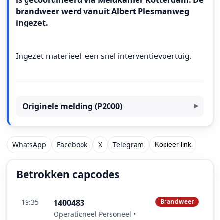
is gecoördineerd via Meldkamer Rotterdam. De
brandweer werd vanuit Albert Plesmanweg
ingezet.
Ingezet materieel: een snel interventievoertuig.
Originele melding (P2000)
WhatsApp
Facebook
X
Telegram
Kopieer link
Betrokken capcodes
19:35
1400483
Brandweer
Operationeel Personeel •