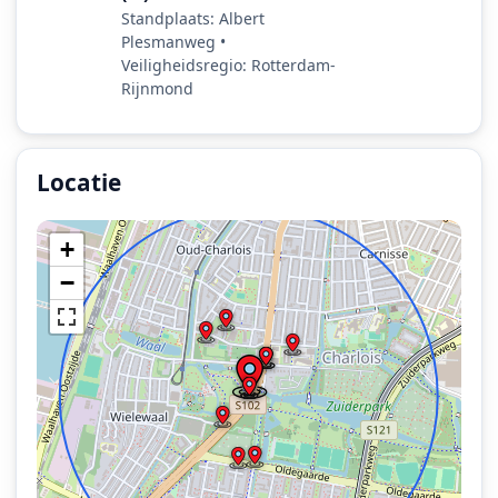
Standplaats: Albert
Plesmanweg •
Veiligheidsregio: Rotterdam-
Rijnmond
Locatie
Locatie van het incident: Zuiderparkpromenade-West,
+
−