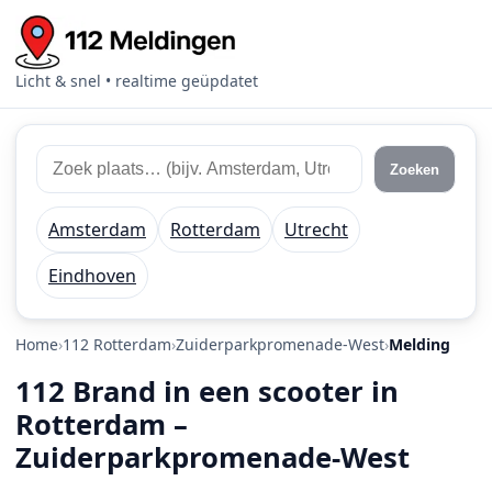
Licht & snel • realtime geüpdatet
Zoek 112 meldingen
Zoek plaats of regio
Zoeken
Amsterdam
Rotterdam
Utrecht
Eindhoven
Home
112 Rotterdam
Zuiderparkpromenade-West
Melding
112 Brand in een scooter in
Rotterdam –
Zuiderparkpromenade-West