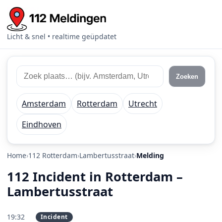
Licht & snel • realtime geüpdatet
Zoek 112 meldingen
Zoek plaats of regio
Zoeken
Amsterdam
Rotterdam
Utrecht
Eindhoven
Home
112 Rotterdam
Lambertusstraat
Melding
112 Incident in Rotterdam –
Lambertusstraat
19:32
Incident
PRIO 2