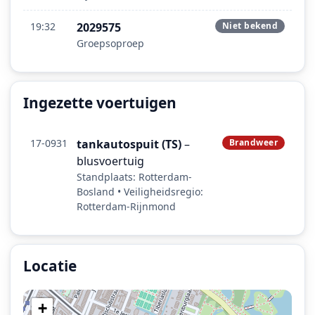
19:32
2029575
Niet bekend
Groepsoproep
Ingezette voertuigen
17-0931
tankautospuit (TS)
–
Brandweer
blusvoertuig
Standplaats: Rotterdam-
Bosland • Veiligheidsregio:
Rotterdam-Rijnmond
Locatie
Locatie van het incident: Lambertusstraat, Rotterdam.
+