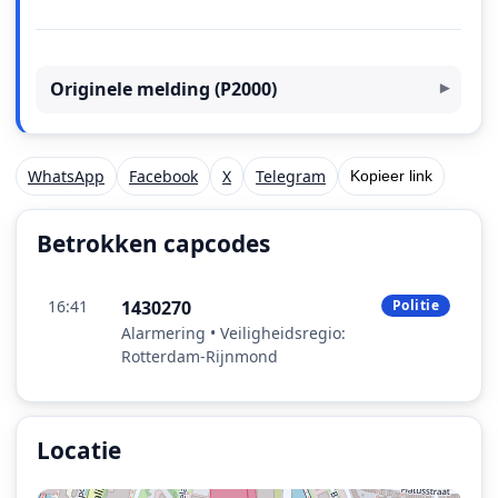
Originele melding (P2000)
WhatsApp
Facebook
X
Telegram
Kopieer link
Betrokken capcodes
16:41
1430270
Politie
Alarmering • Veiligheidsregio:
Rotterdam-Rijnmond
Locatie
Locatie van het incident: Abram van Rijckevorselweg, 