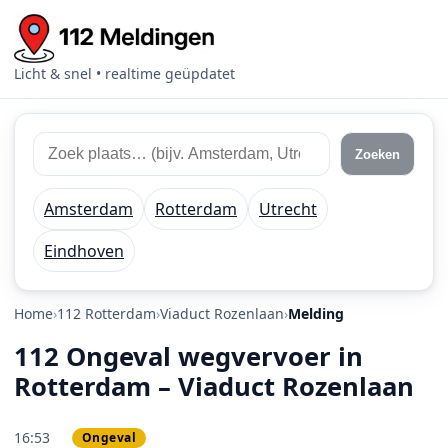
Licht & snel • realtime geüpdatet
Zoek 112 meldingen
Zoek plaats of regio
Zoeken
Amsterdam
Rotterdam
Utrecht
Eindhoven
Home
112 Rotterdam
Viaduct Rozenlaan
Melding
112 Ongeval wegvervoer in
Rotterdam – Viaduct Rozenlaan
16:53
Ongeval
PRIO 2