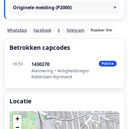
Originele melding (P2000)
WhatsApp
Facebook
X
Telegram
Kopieer link
Betrokken capcodes
16:53
1430270
Politie
Alarmering • Veiligheidsregio:
Rotterdam-Rijnmond
Locatie
Locatie van het incident: Viaduct Rozenlaan, Rotterdam
+
−