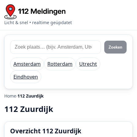
Licht & snel • realtime geüpdatet
Zoek
Zoek
Zoeken
112
plaats
meldingen
of
Amsterdam
Rotterdam
Utrecht
regio
Eindhoven
Home
112 Zuurdijk
112 Zuurdijk
Overzicht 112 Zuurdijk