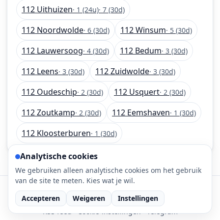
112 Uithuizen
· 1 (24u)
· 7 (30d)
112 Noordwolde
112 Winsum
· 6 (30d)
· 5 (30d)
112 Lauwersoog
112 Bedum
· 4 (30d)
· 3 (30d)
112 Leens
112 Zuidwolde
· 3 (30d)
· 3 (30d)
112 Oudeschip
112 Usquert
· 2 (30d)
· 2 (30d)
112 Zoutkamp
112 Eemshaven
· 2 (30d)
· 1 (30d)
112 Kloosterburen
· 1 (30d)
Analytische cookies
We gebruiken alleen analytische cookies om het gebruik
van de site te meten. Kies wat je wil.
©
2026
112-meldingen.nl • 112 meldingen is onderdeel
Accepteren
Weigeren
Instellingen
van DaLec.
RSS feed
·
Cookie-instellingen
·
Telegram